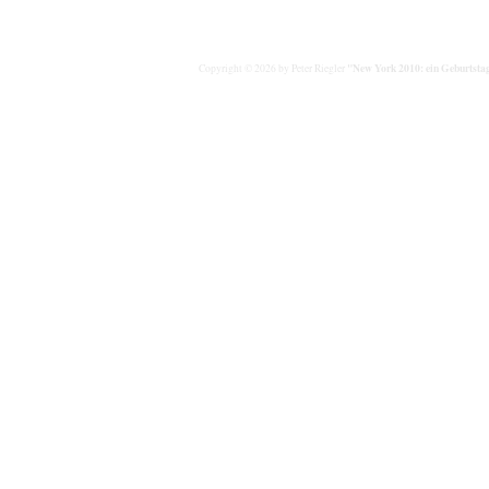
"New York 2010: ein Geburtstag
Copyright © 2026 by Peter Riegler