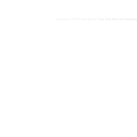
"New York 2010: ein Geburtstag
Copyright © 2026 by Peter Riegler