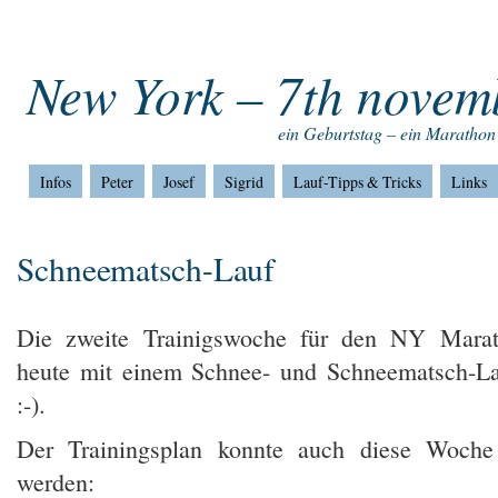
Home
Impressum
Home
New York – 7th novem
ein Geburtstag – ein Marathon
Infos
Peter
Josef
Sigrid
Lauf-Tipps & Tricks
Links
Schneematsch-Lauf
Die zweite Trainigswoche für den NY Mara
heute mit einem Schnee- und Schneematsch-La
:-).
Der Trainingsplan konnte auch diese Woche 
werden: