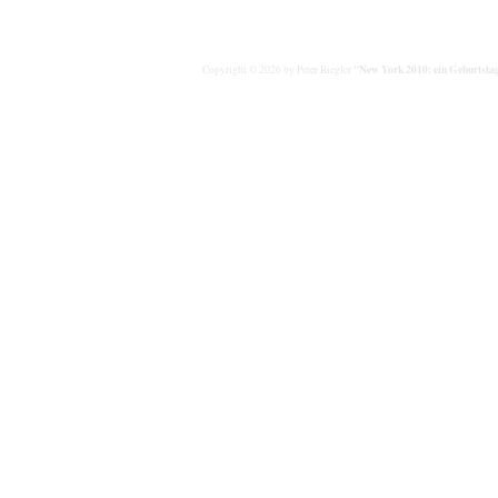
"New York 2010: ein Geburtstag
Copyright © 2026 by Peter Riegler