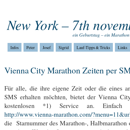
Home
Impressum
Home
New York – 7th novem
ein Geburtstag – ein Marathon
Infos
Peter
Josef
Sigrid
Lauf-Tipps & Tricks
Links
Vienna City Marathon Zeiten per S
Für alle, die ihre eigene Zeit oder die eines 
SMS erhalten möchten, bietet der Vienna Cit
kostenlosen *1) Service an. Einfach
http://www.vienna-marathon.com/?menu=11&ur
die Starnummer des Marathon-, Halbmarathon od