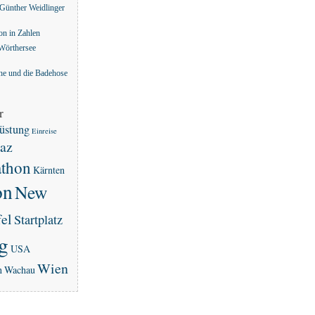
Günther Weidlinger
n in Zahlen
Wörthersee
he und die Badehose
r
üstung
Einreise
az
thon
Kärnten
on
New
fel
Startplatz
g
USA
Wien
n
Wachau