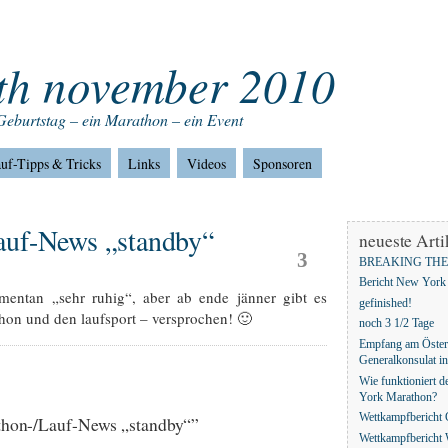
th november 2010
Geburtstag – ein Marathon – ein Event
uf-Tipps & Tricks
Links
Videos
Sponsoren
auf-News „standby“
Jan.
neueste Arti
3
BREAKING THE
Bericht New York
mentan „sehr ruhig“, aber ab ende jänner gibt es
gefinished!
hon und den laufsport – versprochen! 🙂
noch 3 1/2 Tage
Empfang am Öster
Generalkonsulat 
Wie funktioniert d
York Marathon?
Wettkampfbericht
hon-/Lauf-News „standby“”
Wettkampfbericht