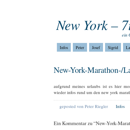
Home
Impressum
Home
New York – 7
ein 
Infos
Peter
Josef
Sigrid
La
New-York-Marathon-/L
aufgrund meines urlaubs ist es hier mo
wieder infos rund um den new york marat
geposted von Peter Riegler
Infos
Ein Kommentar zu “New-York-Marat