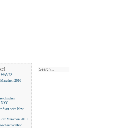
kel
 WAVES
 Marathon 2010
reichischen
in NYC
er Start beim New
 Graz Marathon 2010
 Wachaumarathon