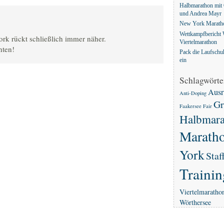
Halbmarathon mit 
und Andrea Mayr
New York Maratho
Wettkampfbericht 
rk rückt schließlich immer näher.
Viertelmarathon
hten!
Pack die Laufschu
ein
Schlagwörte
Ausr
Anti-Doping
Gr
Faakersee
Fair
Halbmara
Marath
York
Staf
Trainin
Viertelmaratho
Wörthersee