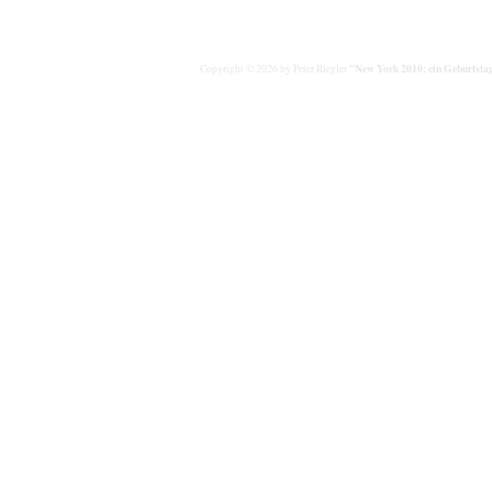
"New York 2010: ein Geburtstag
Copyright © 2026 by Peter Riegler